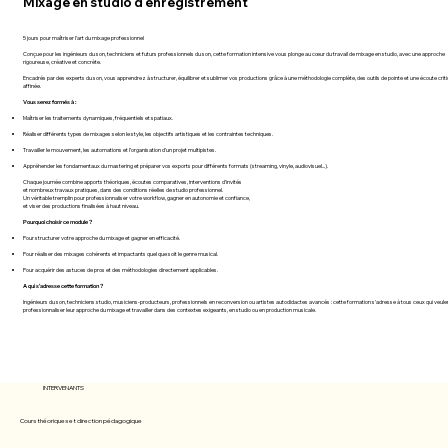
Mixage en studio d’enregistrement
5 jours pour maîtriser l’art du mixage professionnel
Conçue pour les ingénieurs du son, techniciens et futurs professionnels du son, cette formation intensive vous plonge au cœur du travail de mixage en studio, avec une approche
rigoureuse, créative et concrète.
Encadrés par des experts du son, vous apprendrez à structurer, équilibrer et sublimer vos productions grâce à une méthodologie complète, des outils de pointe et une écoute crit
affinée.
Vous serez formés à :
Maîtriser les traitements dynamiques, fréquentiels et spatiaux.
Réaliser différents types de mixages selon le style, les objectifs artistiques et les contraintes techniques.
Travailler le mouvement, les automations et l’organisation d’un projet multipistes.
Appréhender les fondamentaux du mastering et préparer vos exports pour différents formats (streaming, vinyle, audiovisuel...).
Chaque journée combine apports théoriques, écoutes comparatives, interventions d’invités
et nombreux travaux pratiques, dans des conditions réelles de studio professionnel.
Un véritable tremplin pour professionnaliser votre workflow, gagner en autonomie et confiance,
et viser des productions finalisées à haut niveau.
Pourquoi choisir ce module ?
Pour structurer votre approche du mixage et gagner en efficacité.
Pour réaliser des mixages cohérents et impactants quel que soit le genre musical.
Pour acquérir des astuces de pros et des méthodologies directement applicables.
A qui s'adresse cette formation ?
Ingénieurs du son, techniciens studio, musiciens-producteurs, professionnels en reconversion ou artistes autodidactes avancés : cette formation s’adresse à tous ceux qui veule
professionnaliser leur approche du mixage et travailler dans des contextes exigeants, en studio ou en production musicale.
INTERVENANTS
Cours théoriques et direction pédagogique