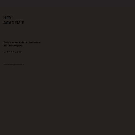
HEY!
ACADEMIE
79 bis avenue de la Libération
33700 Mérignac
07 57 84 22 60
formations@heymusic.fr