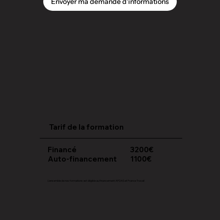
Envoyer ma demande d'informations
Tarif de la formation
Financé
3200€
Auto-financement
1100€
L'ensemble de nos formations est éligible au financement AFDAS et France Travail