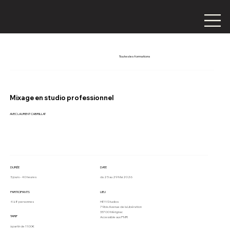
Toutes les formations
Mixage en studio professionnel
AVEC LAURENT CABRILLAT
DURÉE
DATE
5 jours - 40 heures
du 25 au 29 Mai 2026
PARTICIPANTS
LIEU
4 à 8 personnes
HEY! Studios
79bis Avenue de la Libération
33700 Mérignac
TARIF
Accessible aux PMR
à partir de 1100€