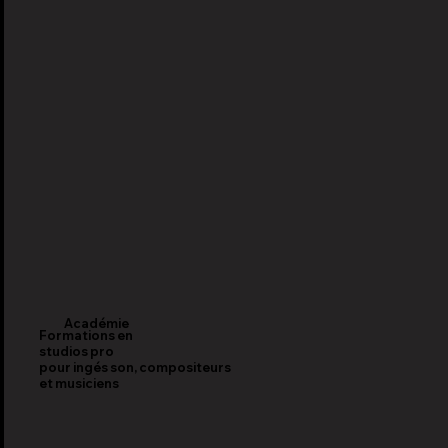
Académie
Formations en
studios pro
pour ingés son, compositeurs
et musiciens