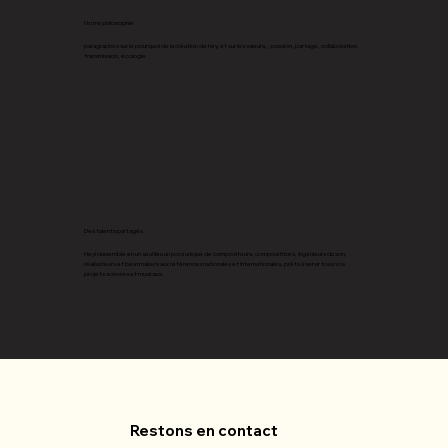
Notre philosophie
paragraphes sur le pourquoi de la création de hey, et sur les valeurs, ; passion, partage, collaboration,
transmission, écologie
Des talents partagés
Hey! rassemble en un seul lieu un pool unique de compositeurs, compositrices, ingénieurs du son,
réalisateurs et beatmakers aux références nationales et internationales, prêts à servir tous vos
projets sonores et musicaux.
Restons en contact