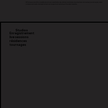
HEY! propose une offre complète de services à destination des artistes, techniciens et producteurs de musique, au sein du plus vaste
complexe de studios d'enregistrement, de mixage et de mastering en Nouvelle-Aquitaine.
Studios
Enregistrement
live sessions
résidences
tournages