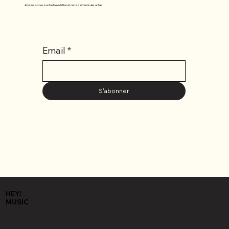
Abonnez-vous à notre Newsletter et restez informé des actus !
Email
*
S'abonner
HEY!
MUSIC