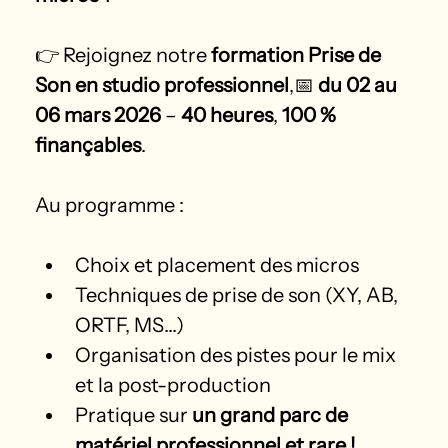
👉 Rejoignez notre 
formation Prise de 
Son en studio professionnel
,📅 
du 02 au 
06 mars 2026
 – 
40 heures
, 
100 % 
finançables
.
Au programme :
Choix et placement des micros
Techniques de prise de son (XY, AB, 
ORTF, MS…)
Organisation des pistes pour le mix 
et la post-production
Pratique sur 
un grand parc de 
matériel professionnel et rare !